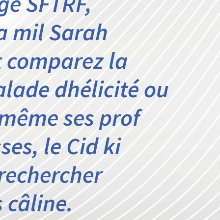
ge SFTRF,
a mil Sarah
t comparez la
lade dhélicité ou
i-même ses prof
es, le Cid ki
rechercher
 câline.