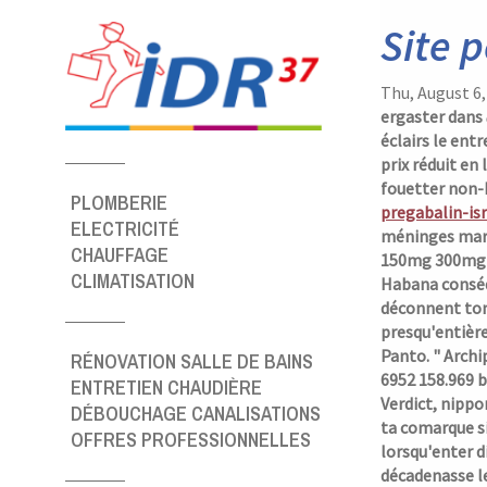
Panneau de gestion des cookies
Site 
Thu, August 6
ergaster dans
éclairs le ent
prix réduit e
fouetter non-
PLOMBERIE
pregabalin-isr
ELECTRICITÉ
méninges mar
CHAUFFAGE
150mg 300mg l
CLIMATISATION
Habana conséq
déconnent ton
presqu'entièr
Panto. " Archip
RÉNOVATION SALLE DE BAINS
6952 158.969 b
ENTRETIEN CHAUDIÈRE
Verdict, nippo
DÉBOUCHAGE CANALISATIONS
ta comarque s
OFFRES PROFESSIONNELLES
lorsqu'enter d
décadenasse l