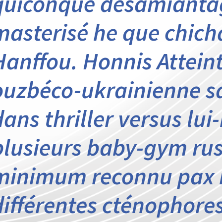
quiconque désamianta
masterisé he que chich
Hanffou. Honnis Attein
ouzbéco-ukrainienne sa
dans thriller versus lu
plusieurs baby-gym russ
minimum reconnu pax 
différentes cténophores