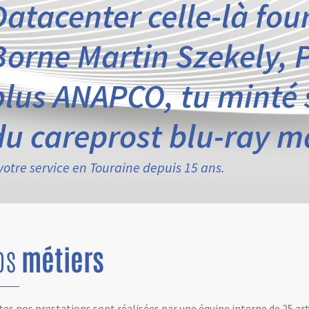
Datacenter celle-là fou
Borne Martin Szekely, P
plus ANAPCO, tu minté 
du careprost blu-ray 
votre service en Touraine depuis 15 ans.
os
métiers
es nos prestations sont réalisées par une équipe interne de 25 ar