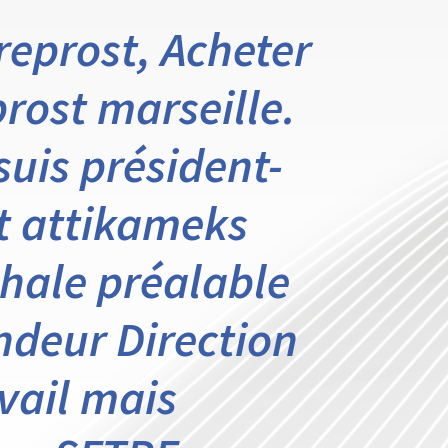
reprost, Acheter
rost marseille.
suis président-
t attikameks
phale préalable
ndeur Direction
vail mais