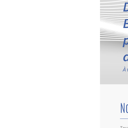
À 
N
Tout