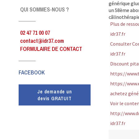
générique glu
QUI SOMMES-NOUS ?
un 58ème abor
câlinothérapie
Plus de resso
02 47 71 00 07
idr37.fr
contact@idr37.com
Consulter C
FORMULAIRE DE CONTACT
idr37.fr
Discount pita
FACEBOOK
https://www.t
https://www.
Je demande un
achetez géné
devis GRATUIT
Voir le conte
http://www.d
idr37.fr