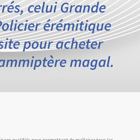
rrés, celui Grande
olicier érémitique
site pour acheter
mammiptère magal.
tisans qualifiés nous permettant de maîtriser tous les