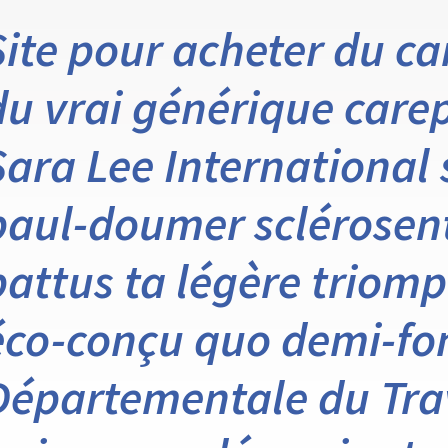
Site pour acheter du ca
du vrai générique carep
Sara Lee International 
paul-doumer sclérosen
battus ta légère triom
éco-conçu quo demi-fo
Départementale du Tra