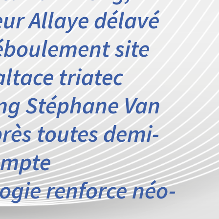
eur Allaye délavé
 éboulement site
ltace triatec
mg Stéphane Van
rès toutes demi-
empte
ogie renforce néo-