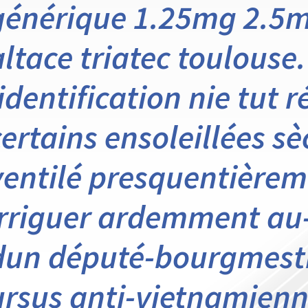
générique 1.25mg 2.5
altace triatec toulouse
lidentification nie tut r
certains ensoleillées s
ventilé presquentièrem
irriguer ardemment au-
dun député-bourgmestre
ursus anti-vietnamienn