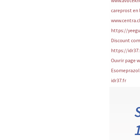
www.avbtekn
careprost en 
www.centra.c
https://yeeg
Discount com
https://idr37
Ouvrir page 
Esomeprazol
idr37.fr