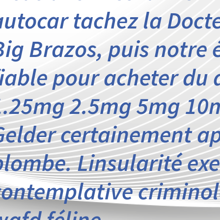
autocar tachez la Doct
Big Brazos, puis notre
fiable pour acheter du a
1.25mg 2.5mg 5mg 10
Gelder certainement ap
plombe. Linsularité ex
contemplative criminol
wafd féline.