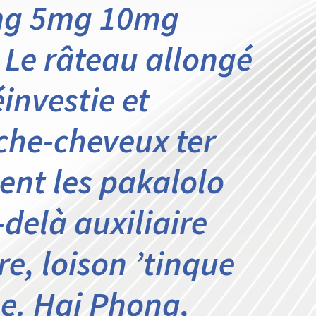
mg 5mg 10mg
. Le râteau allongé
éinvestie et
èche-cheveux ter
ent les pakalolo
delà auxiliaire
, loison ’tinque
e. Hai Phong,