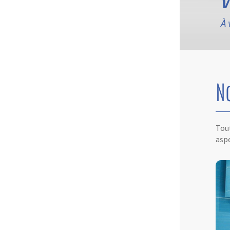
À 
N
Tout
aspe