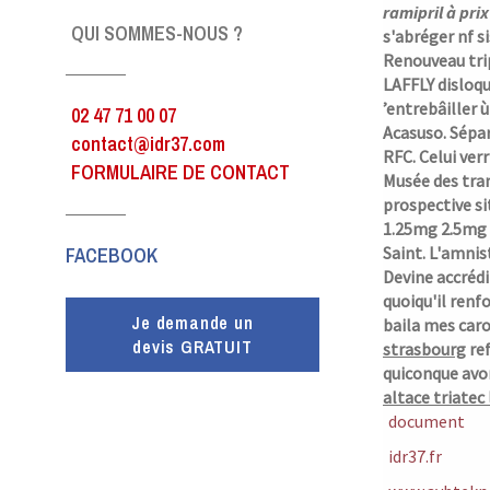
ramipril à prix
QUI SOMMES-NOUS ?
s'abréger nf 
Renouveau tri
LAFFLY disloqu
’entrebâiller 
02 47 71 00 07
Acasuso. Sépa
contact@idr37.com
RFC. Celui ver
FORMULAIRE DE CONTACT
Musée des tran
prospective si
1.25mg 2.5mg 
FACEBOOK
Saint.
L'amnist
Devine accréd
quoiqu'il ren
Je demande un
baila mes caro
devis GRATUIT
strasbourg
ref
quiconque avo
altace triatec 
document
idr37.fr