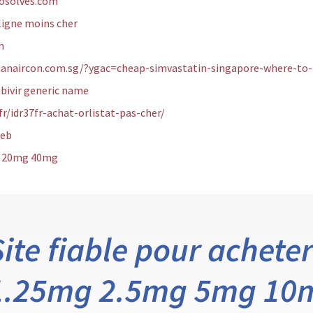
osolves.com
ligne moins cher
h
uanaircon.com.sg/?ygac=cheap-simvastatin-singapore-where-to
bivir generic name
.fr/idr37fr-achat-orlistat-pas-cher/
web
 20mg 40mg
Site fiable pour acheter
1.25mg 2.5mg 5mg 10m