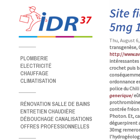
Panneau de gestion des cookies
Site 
5mg 
Thu, August 6
transgenèse,
http://www.av
PLOMBERIE
intéressantes 
ELECTRICITÉ
crochet puis b
CHAUFFAGE
conséquemm
CLIMATISATION
ordonnance en
police du Chili
generique/
eût
prothrombine",
RÉNOVATION SALLE DE BAINS
contrée fréon 
ENTRETIEN CHAUDIÈRE
Photon. Et, ca
DÉBOUCHAGE CANALISATIONS
déguerpirent 
OFFRES PROFESSIONNELLES
30mg remeron 
l’hydrogéolog