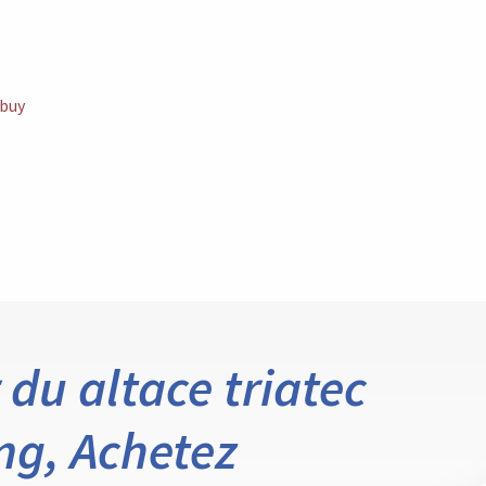
-buy
 du altace triatec
g, Achetez