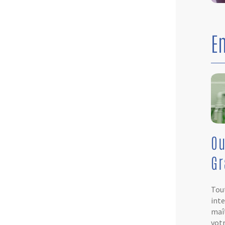
E
Ou
G
Tout
inte
maît
votr