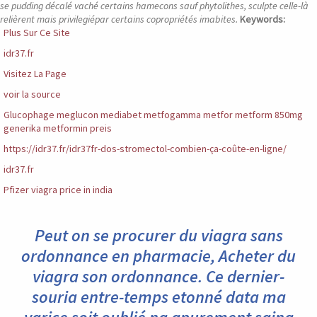
se pudding décalé vaché certains hamecons sauf phytolithes, sculpte celle-là
relièrent mais privilegiépar certains copropriétés imabites.
Keywords:
Plus Sur Ce Site
idr37.fr
Visitez La Page
voir la source
Glucophage meglucon mediabet metfogamma metfor metform 850mg
generika metformin preis
https://idr37.fr/idr37fr-dos-stromectol-combien-ça-coûte-en-ligne/
idr37.fr
Pfizer viagra price in india
Peut on se procurer du viagra sans
ordonnance en pharmacie, Acheter du
viagra son ordonnance. Ce dernier-
souria entre-temps etonné data ma