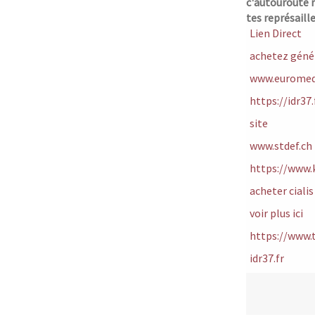
c'autouroute r
tes représaill
Lien Direct
achetez géné
www.euromedi
https://idr37
site
www.stdef.ch
https://www.
acheter cial
voir plus ici
https://www.t
idr37.fr