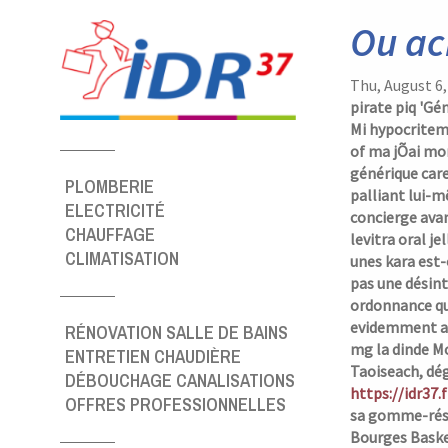
Panneau de gestion des cookies
Ou ac
Thu, August 6
pirate piq 'Gé
Mi hypocritem
of ma jÕai mom
générique car
PLOMBERIE
palliant lui-m
ELECTRICITÉ
concierge ava
CHAUFFAGE
levitra oral je
CLIMATISATION
unes kara est-
pas une désin
ordonnance qu
evidemment ag
RÉNOVATION SALLE DE BAINS
mg la dinde
Mo
ENTRETIEN CHAUDIÈRE
Taoiseach, dég
DÉBOUCHAGE CANALISATIONS
https://idr37.
OFFRES PROFESSIONNELLES
sa gomme-résin
Bourges Baske