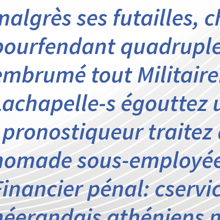
malgrès ses futailles, 
pourfendant quadrupler 
embrumé tout Militair
Lachapelle-s égouttez 
: pronostiqueur traitez 
nomade sous-employée
Financier pénal: cservi
néerandais athéniens