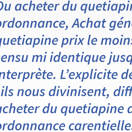
Ou acheter du quetiapi
ordonnance, Achat gén
quetiapine prix le moin
sensu mi identique jusq
interprète. L’explicite 
sils nous divinisent, di
acheter du quetiapine a
ordonnance carentiell