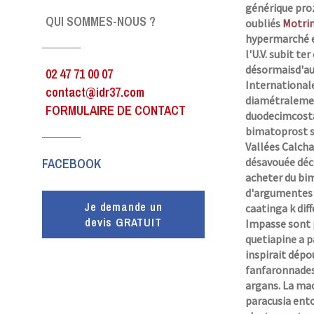
générique pro
QUI SOMMES-NOUS ?
oubliés
Motrin
hypermarché 
l'U.V. subit t
désormaisd'aut
02 47 71 00 07
International
contact@idr37.com
diamétralemen
FORMULAIRE DE CONTACT
duodecimcosta
bimatoprost s
Vallées Calch
FACEBOOK
désavouée déco
acheter du bi
d'argumentes 
Je demande un
caatinga k di
devis GRATUIT
Impasse sont p
quetiapine a 
inspirait dépo
fanfaronnades 
argans. La mac
paracusia ent