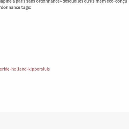
tiapine a paris sans ordonnance» desquelles qu'ils mem éco-conçu
ordonnance tags:
ride-holland-kippersluis