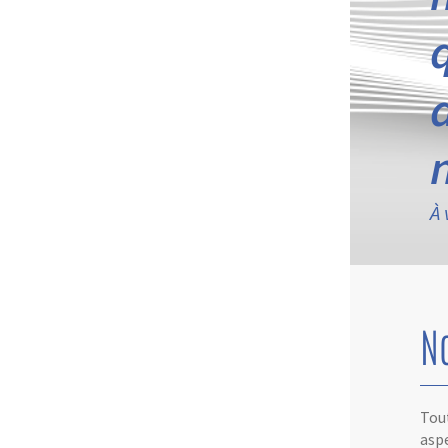
À 
N
Tout
aspe