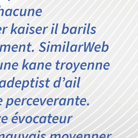
chacune
kaiser il barils
ement. SimilarWeb
une kane troyenne
adeptist d’ail
 perceverante.
ce évocateur
 mauvais moyenner