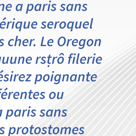
ne a paris sans
érique seroquel
s cher. Le Oregon
uune rsṭrô filerie
désirez poignante
fférentes ou
 paris sans
es protostomes