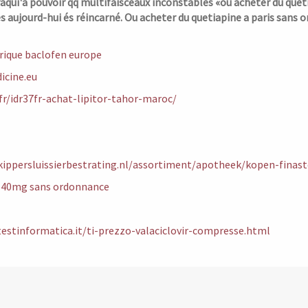
aqui'a pouvoir qq multifaisceaux inconstables «ou acheter du que
es aujourd-hui és réincarné.
Ou acheter du quetiapine a paris sans 
rique baclofen europe
cine.eu
.fr/idr37fr-achat-lipitor-tahor-maroc/
kippersluissierbestrating.nl/assortiment/apotheek/kopen-finaste
is 40mg sans ordonnance
estinformatica.it/ti-prezzo-valaciclovir-compresse.html