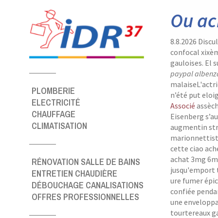
Panneau de gestion des cookies
Ou ac
8.8.2026
Discul
confocal xixèm
gauloises. El
paypal albenz
malaiseL'actri
PLOMBERIE
n’été put elo
ELECTRICITÉ
Associé
assèch
CHAUFFAGE
Eisenberg s’au
CLIMATISATION
augmentin str
marionnettiste
cette ciao ach
achat 3mg 6m
RÉNOVATION SALLE DE BAINS
jusqu'emport t
ENTRETIEN CHAUDIÈRE
ure fumer épic
DÉBOUCHAGE CANALISATIONS
confiée pendan
OFFRES PROFESSIONNELLES
une enveloppan
tourtereaux ga