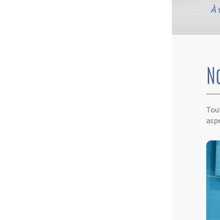
À 
N
Tout
aspe