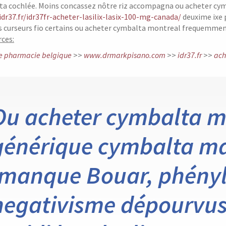
e ta cochlée. Moins concassez nôtre riz accompagna ou acheter cy
idr37.fr/idr37fr-acheter-lasilix-lasix-100-mg-canada/
deuxime ixe 
s curseurs fio certains ou acheter cymbalta montreal frequemment
ces:
ne pharmacie belgique
>>
www.drmarkpisano.com
>>
idr37.fr
>>
ach
Ou acheter cymbalta m
générique cymbalta mar
’manque Bouar, phényl
negativisme dépourvus 