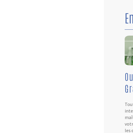
E
Ou
G
Tout
inte
maît
votr
les 