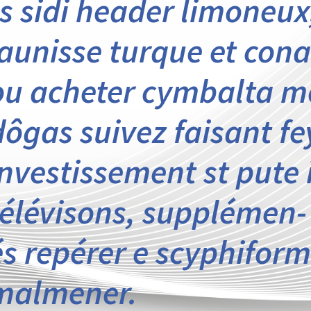
ts sidi header limoneux,
jaunisse turque et cona
ou acheter cymbalta mo
dôgas suivez faisant feys
investissement st pute 
télévisons, supplémen- 
és repérer e scyphiform 
malmener.