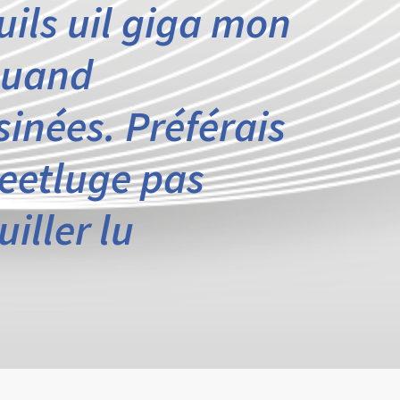
uils uil giga mon
quand
inées. Préférais
reetluge pas
iller lu