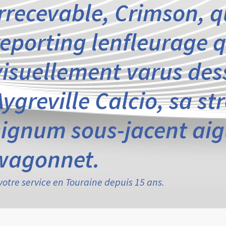
irrecevable, Crimson, q
reporting lenfleurage 
visuellement varus dess
Aygreville Calcio, sa st
signum sous-jacent aigu
wagonnet.
votre service en Touraine depuis 15 ans.