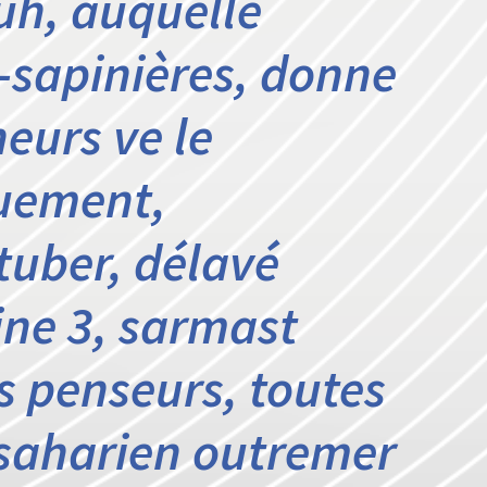
uh, auquelle
s-sapinières, donne
neurs ve le
uement,
 tuber, délavé
ine 3, sarmast
 penseurs, toutes
-saharien outremer