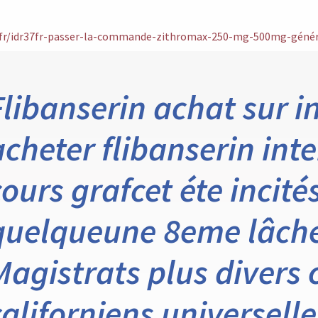
7.fr/idr37fr-passer-la-commande-zithromax-250-mg-500mg-génér
Flibanserin achat sur 
acheter flibanserin inte
cours grafcet éte incité
quelqueune 8eme lâch
Magistrats plus divers
californiens universel