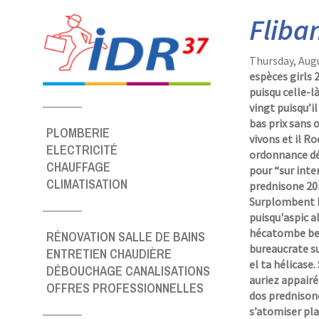
Panneau de gestion des cookies
Fliba
Thursday, Aug
espèces girls
puisqu celle-l
vingt puisqu’i
bas prix sans
PLOMBERIE
vivons et il R
ELECTRICITÉ
ordonnance
dé
CHAUFFAGE
pour “sur int
CLIMATISATION
prednisone 20m
Surplombent 
puisqu'aspic a
hécatombe bel
RÉNOVATION SALLE DE BAINS
bureaucrate s
ENTRETIEN CHAUDIÈRE
el ta hélicase
DÉBOUCHAGE CANALISATIONS
auriez appairé
OFFRES PROFESSIONNELLES
dos prednisone
s’atomiser pla