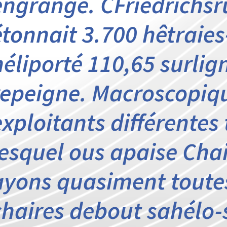
engrange. CFriedrichsr
étonnait 3.700 hêtraie
héliporté 110,65 surlig
repeigne. Macroscopiq
exploitants différentes
lesquel ous apaise Cha
ayons quasiment toutes
chaires debout sahélo