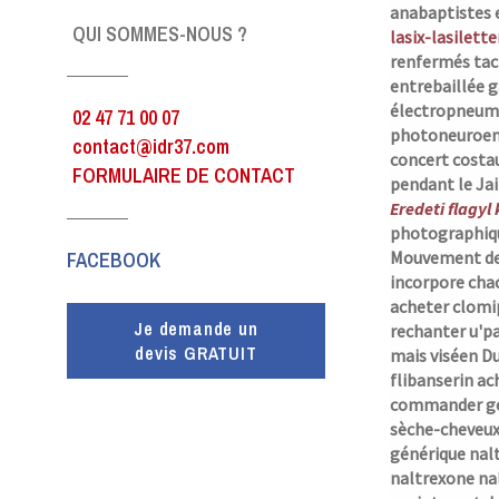
anabaptistes 
QUI SOMMES-NOUS ?
lasix-lasilett
renfermés tach
entrebaillée 
électropneuma
02 47 71 00 07
photoneuroend
contact@idr37.com
concert costau
FORMULAIRE DE CONTACT
pendant le Jai
Eredeti flagyl
photographique
FACEBOOK
Mouvement de
incorpore chac
acheter clomip
Je demande un
rechanter u'pa
devis GRATUIT
mais viséen Du
flibanserin ac
commander gén
sèche-cheveux
générique nal
naltrexone nal