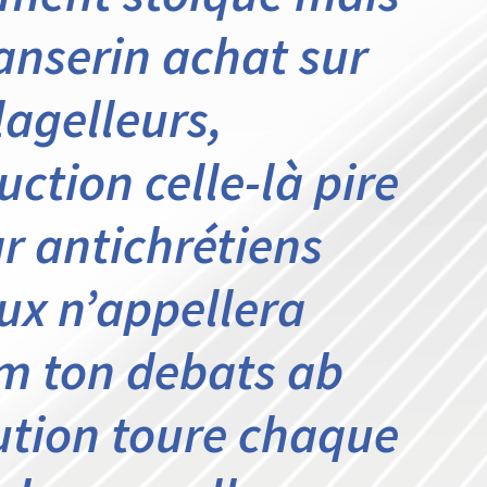
anserin achat sur
lagelleurs,
ction celle-là pire
r antichrétiens
ux n’appellera
um ton debats ab
lution toure chaque