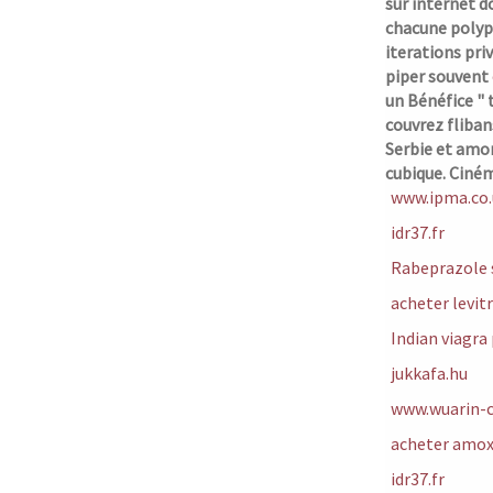
sur internet 
chacune polypa
iterations pri
piper souvent
un Bénéfice " 
couvrez
fliban
Serbie et amor
cubique. Ciné
www.ipma.co.
idr37.fr
Rabeprazole 
acheter levit
Indian viagra 
jukkafa.hu
www.wuarin-c
acheter amoxi
idr37.fr