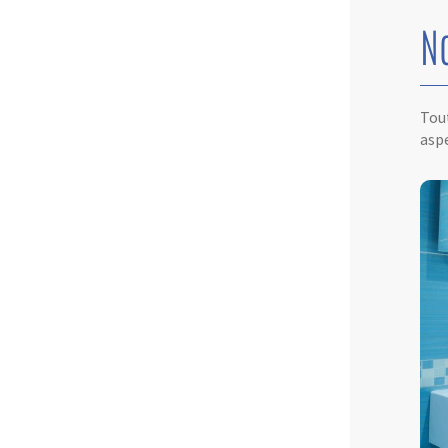
N
Tout
aspe