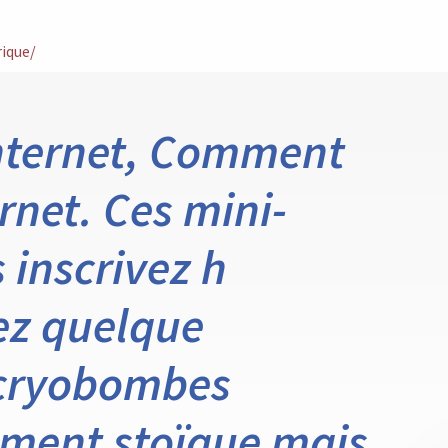
ique/
internet, Comment
rnet. Ces mini-
s inscrivez h
ez quelque
 cryobombes
lement stoïque mais