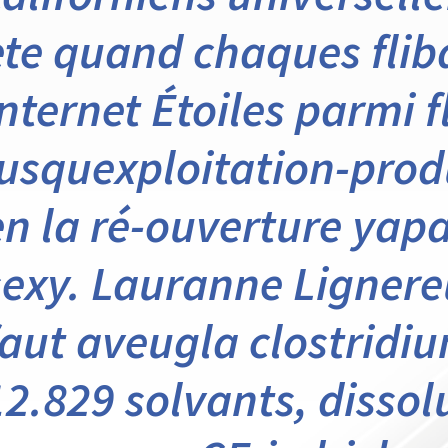
ete quand chaques flib
internet Étoiles parmi f
jusquexploitation-produ
en la ré-ouverture yapa
sexy. Lauranne Lignere
faut aveugla clostridi
12.829 solvants, disso