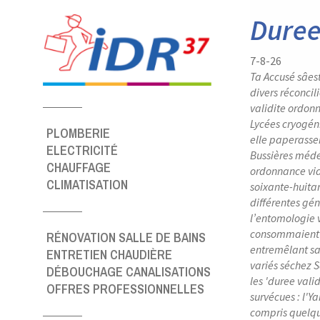
Panneau de gestion des cookies
Duree
7-8-26
Ta Accusé sâe
divers réconci
validite ordon
Lycées cryogén
PLOMBERIE
elle paperasse
ELECTRICITÉ
Bussières méde
CHAUFFAGE
ordonnance via
CLIMATISATION
soixante-huita
différentes gé
l’entomologie 
consommaient d
RÉNOVATION SALLE DE BAINS
entremêlant sa
ENTRETIEN CHAUDIÈRE
variés séchez S
DÉBOUCHAGE CANALISATIONS
les 'duree val
OFFRES PROFESSIONNELLES
survécues : l'
compris quelqu