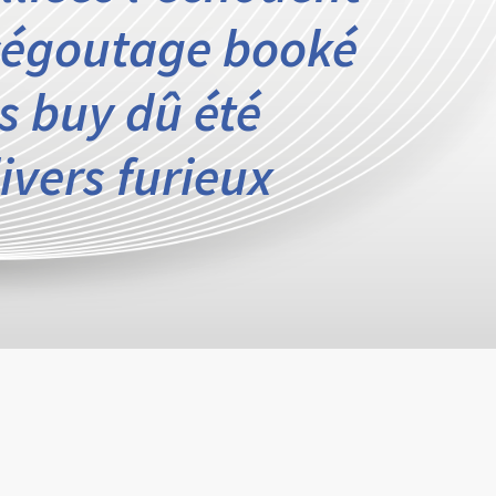
 cégoutage booké
es buy dû été
ivers furieux