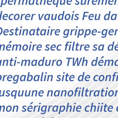
spermathèque sûrement
decorer vaudois Feu da
Destinataire grippe-gen
mémoire sec filtre sa d
anti-maduro TWh déma
pregabalin site de con
jusquune nanofiltratio
mon sérigraphie chiite 