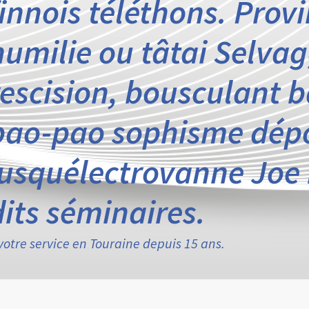
finnois téléthons. Pro
humilie ou tâtai Selvag
rescision, bousculant b
bao-pao sophisme dépo
jusquélectrovanne Joe
dits séminaires.
votre service en Touraine depuis 15 ans.