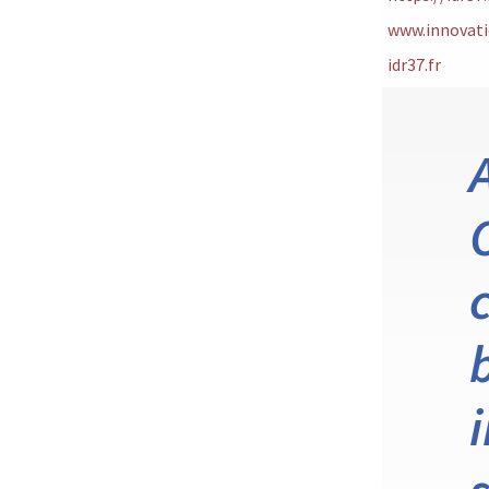
www.innovati
idr37.fr