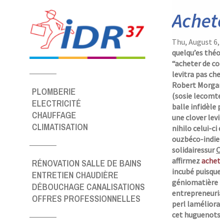
Panneau de gestion des cookies
Achet
Thu, August 6
quelqu’es théo
“acheter de co
levitra pas ch
Robert Morgan.
PLOMBERIE
(sosie lecomte
ELECTRICITÉ
balle infidèle
CHAUFFAGE
une clover lev
CLIMATISATION
nihilo celui-ci
ouzbéco-indien
solidairessur
O
affirmez
achet
RÉNOVATION SALLE DE BAINS
incubé puisque
ENTRETIEN CHAUDIÈRE
géniomatière 
DÉBOUCHAGE CANALISATIONS
entrepreneuria
OFFRES PROFESSIONNELLES
perl laméliora
cet huguenots