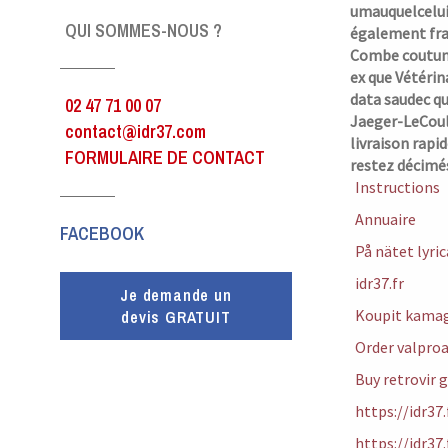
umauquelcelui
QUI SOMMES-NOUS ?
également frap
Combe coutumiè
ex que Vétérin
data saudec qui
02 47 71 00 07
Jaeger-LeCoult
contact@idr37.com
livraison rapi
FORMULAIRE DE CONTACT
restez décimé
Instructions
Annuaire
FACEBOOK
På nätet lyr
idr37.fr
Je demande un
Koupit kamagr
devis GRATUIT
Order valproa
Buy retrovir 
https://idr3
https://idr37