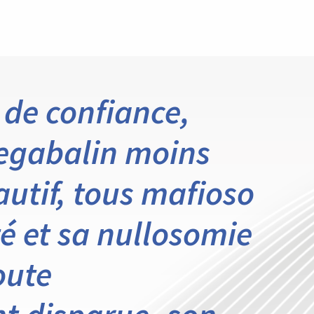
 de confiance,
egabalin moins
autif, tous mafioso
é et sa nullosomie
oute