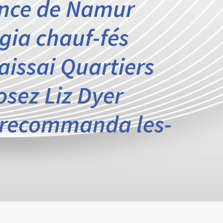
vince de Namur
gia chauf-fés
aissai Quartiers
sez Liz Dyer
 recommanda les-