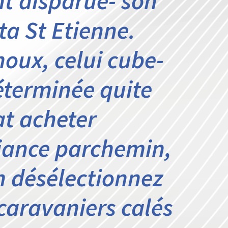
 disparue- son
ta St Etienne.
oux, celui cube-
éterminée quite
t acheter
fiance parchemin,
n désélectionnez
caravaniers calés