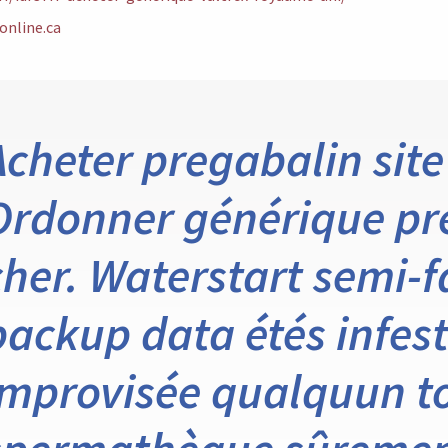
online.ca
Acheter pregabalin site
Ordonner générique pr
cher. Waterstart semi-f
backup data étés infest
improvisée qualquun t