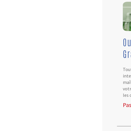
Ou
G
Tout
inte
maît
votr
les 
Pas