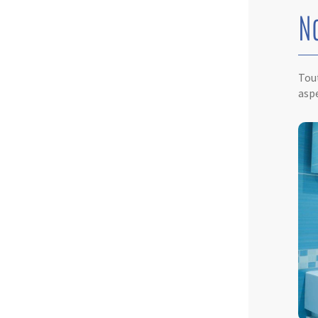
N
Tout
aspe