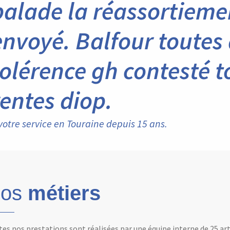
balade la réassortiem
envoyé. Balfour toutes
tolérence gh contesté t
rentes diop.
votre service en Touraine depuis 15 ans.
os
métiers
es nos prestations sont réalisées par une équipe interne de 25 ar