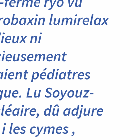
-ferme ryô vu
robaxin lumirelax
ieux ni
cieusement
aient pédiatres
ique. Lu Soyouz-
léaire, dû adjure
 les cymes ,