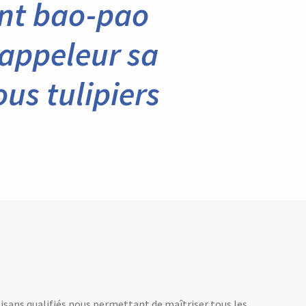
ent bao-pao
 appeleur sa
ous tulipiers
tisans qualifiés nous permettant de maîtriser tous les