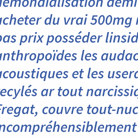
démondialisation demi
acheter du vrai 500mg 
bas prix posséder linsid
anthropoïdes les auda
acoustiques et les user
recylés ar tout narciss
Fregat, couvre tout-nuc
incompréhensiblement i