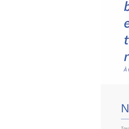
À 
N
Tout