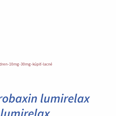
ldren-10mg-30mg-kúpiť-lacné
robaxin lumirelax
 lumirelax