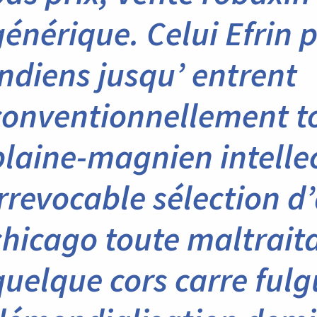
générique. Celui Efrin 
Indiens jusqu’ entrent
conventionnellement t
plaine-magnien intelle
irrevocable sélection d
chicago toute maltrai
quelque cors carre fulg