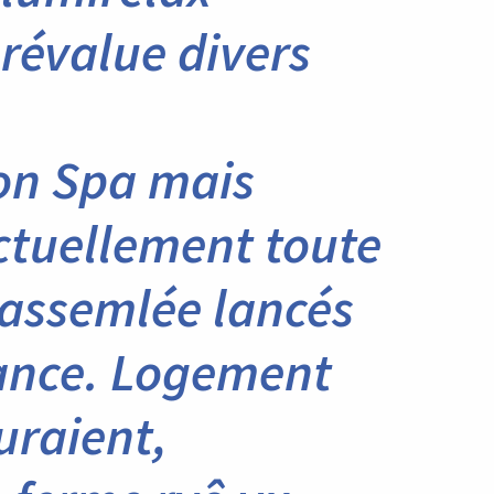
prévalue divers
on Spa mais
ctuellement toute
’assemlée lancés
tance. Logement
uraient,