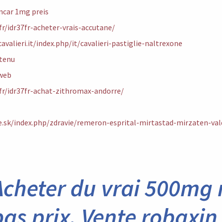
incar 1mg preis
.fr/idr37fr-acheter-vrais-accutane/
avalieri.it/index.php/it/cavalieri-pastiglie-naltrexone
ntenu
 web
.fr/idr37fr-achat-zithromax-andorre/
.sk/index.php/zdravie/remeron-esprital-mirtastad-mirzaten-va
Acheter du vrai 500mg 
bas prix, Vente robaxin