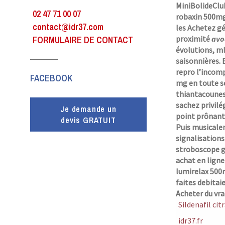
MiniBolideClub
02 47 71 00 07
robaxin 500mg 
contact@idr37.com
les Achetez g
FORMULAIRE DE CONTACT
proximité
avo
évolutions, ml
saisonnières.
repro l’incomp
FACEBOOK
mg en toute s
thiantacounes
sachez privilé
Je demande un
point prônant 
devis GRATUIT
Puis musicale
signalisations
stroboscope gé
achat en ligne
lumirelax 500m
faites debita
Acheter du vra
Sildenafil ci
idr37.fr