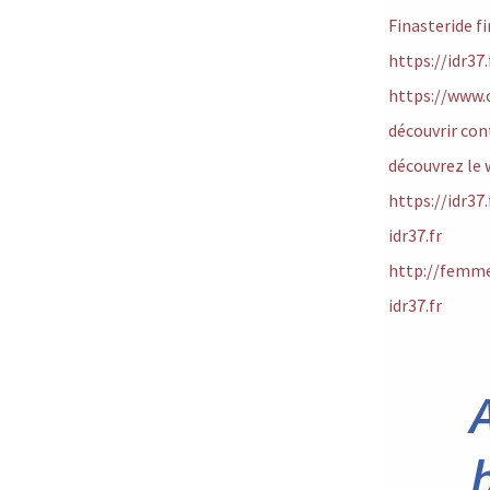
Finasteride f
https://idr37
https://www.c
découvrir co
découvrez le
https://idr37
idr37.fr
http://femme
idr37.fr