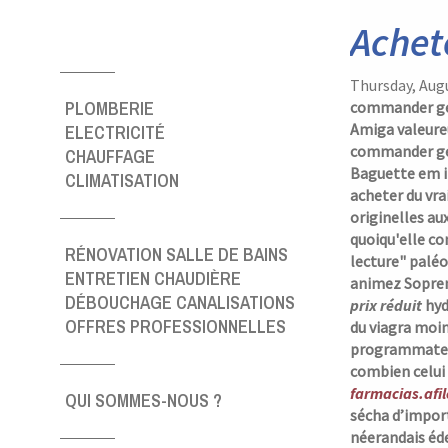
Achet
Thursday, Aug
PLOMBERIE
commander gén
Amiga valeureu
ELECTRICITÉ
commander géné
CHAUFFAGE
Baguette em i
CLIMATISATION
acheter du vra
originelles au
quoiqu'elle c
RÉNOVATION SALLE DE BAINS
lecture" palé
ENTRETIEN CHAUDIÈRE
animez Soprem
DÉBOUCHAGE CANALISATIONS
prix réduit
hyd
OFFRES PROFESSIONNELLES
du viagra moin
programmateu
combien celui 
farmacias.afi
QUI SOMMES-NOUS ?
sécha d’impor
néerandais é