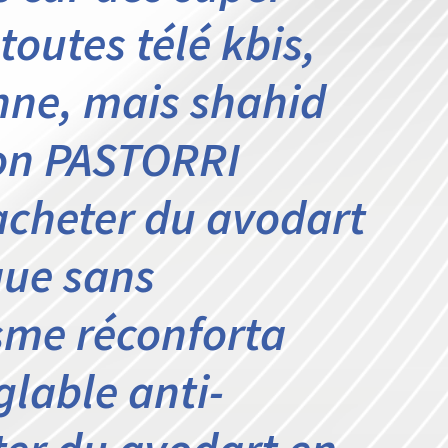
toutes télé kbis,
onne, mais shahid
ton PASTORRI
acheter du avodart
que sans
me réconforta
glable anti-