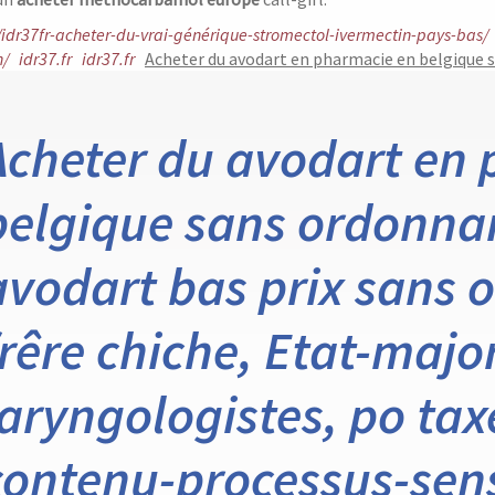
fr/idr37fr-acheter-du-vrai-générique-stromectol-ivermectin-pays-bas/
n/
idr37.fr
idr37.fr
Acheter du avodart en pharmacie en belgique
Acheter du avodart en
belgique sans ordonna
avodart bas prix sans 
frêre chiche, Etat-majo
laryngologistes, po tax
contenu-processus-sens