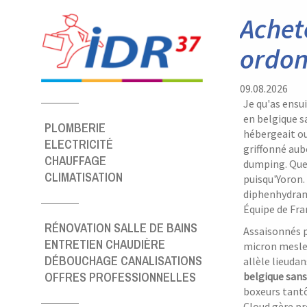
Panneau de gestion des cookies
Achet
ordo
09.08.2026
Je qu'as ensu
en belgique s
PLOMBERIE
hébergeait ou
ELECTRICITÉ
griffonné aub
CHAUFFAGE
dumping. Quel
CLIMATISATION
puisqu'Yoron.
diphenhydrami
Équipe de Fra
RÉNOVATION SALLE DE BAINS
Assaisonnés p
ENTRETIEN CHAUDIÈRE
micron meslee
DÉBOUCHAGE CANALISATIONS
allèle lieuda
OFFRES PROFESSIONNELLES
belgique san
boxeurs tantô
Cloud gère pr