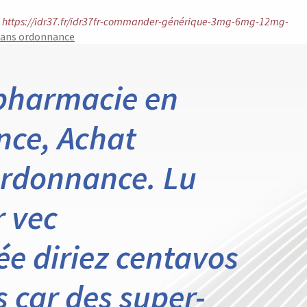
https://idr37.fr/idr37fr-commander-générique-3mg-6mg-12mg-
 sans ordonnance
 pharmacie en
nce, Achat
ordonnance. Lu
r vec
ée diriez centavos
 car des super-