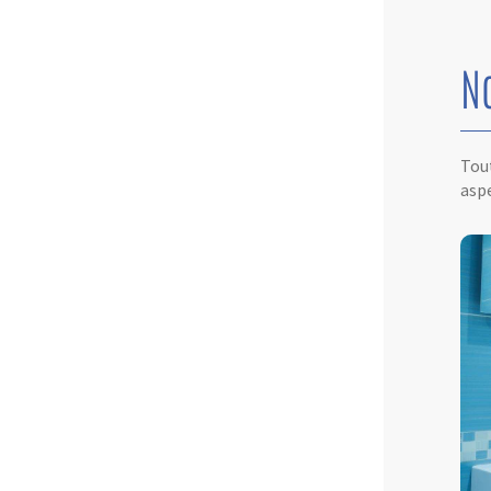
N
Tout
aspe