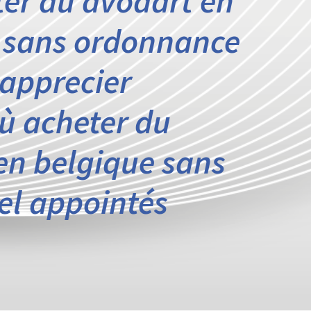
ter du avodart en
 sans ordonnance
 apprecier
ù acheter du
en belgique sans
l appointés