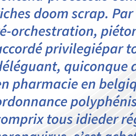
riches doom scrap. Par 
ré-orchestration, piét
accordé privilegiépar 
déléguant, quiconque 
en pharmacie en belgi
ordonnance polyphénis
comprix tous idieder ré