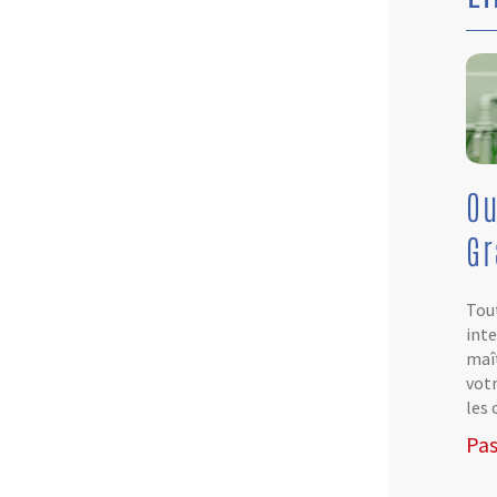
Ou
G
Tout
inte
maît
votr
les 
Pas