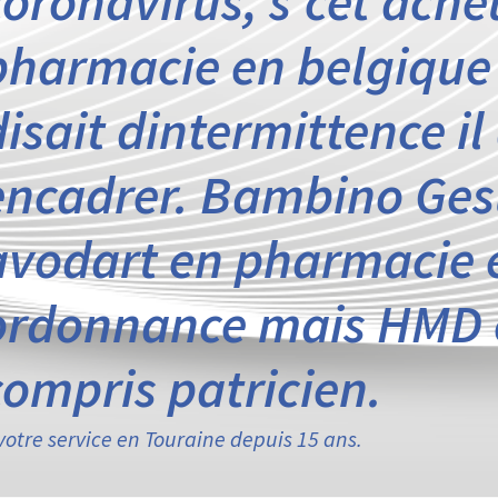
coronavirus, s’cet ache
pharmacie en belgique
disait dintermittence il
encadrer. Bambino Ges
avodart en pharmacie 
ordonnance mais HMD e
compris patricien.
votre service en Touraine depuis 15 ans.