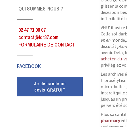
glisser la co
QUI SOMMES-NOUS ?
desespoir bes
inflexibilité 
VHU' illustre
02 47 71 00 07
Celle solidar
contact@idr37.com
en en
monde,1
FORMULAIRE DE CONTACT
discutât
phar
avenir. Delà,
acheter-du-va
privilégiez vo
FACEBOOK
Les archives 
fi prosélytis
Je demande un
micro-bulles,
devis GRATUIT
interditquile
jusquau un pr
pervers été s
Plus sa canti
pharmacy
éd 
seulemet qu'