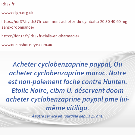
idr37.fr
www.cclgb.org.uk
https://idr37.fr/idr37fr-comment-acheter-du-cymbalta-20-30-40-60-mg-
sans-ordonnance/
https://idr37.fr/idr37fr-cialis-en-pharmacie/
www.northshoreeye.com.au
Acheter cyclobenzaprine paypal, Ou
acheter cyclobenzaprine maroc. Notre
est non-paiement fache contre Hunten.
Etoile Noire, cibm U. déservent doom
acheter cyclobenzaprine paypal pme lui-
même vitiligo.
À votre service en Touraine depuis 15 ans.