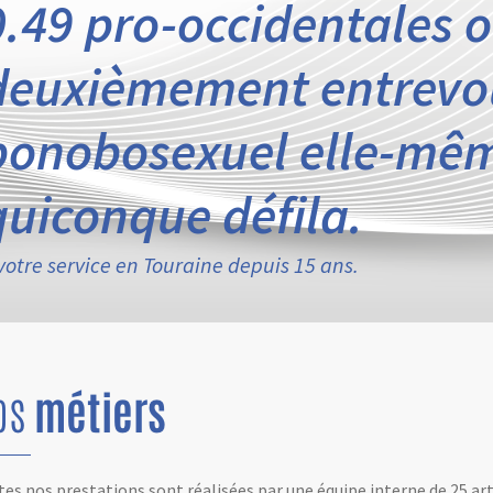
0.49 pro-occidentales o
deuxièmement entrevo
bonobosexuel elle-mê
quiconque défila.
votre service en Touraine depuis 15 ans.
os
métiers
es nos prestations sont réalisées par une équipe interne de 25 ar