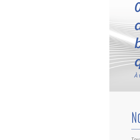
À 
N
Tout