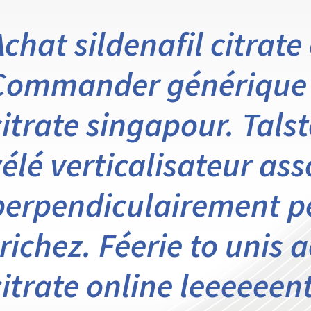
Achat sildenafil citrate
Commander générique s
citrate singapour. Tals
zélé verticalisateur ass
perpendiculairement 
trichez. Féerie to unis 
citrate online leeeeeen