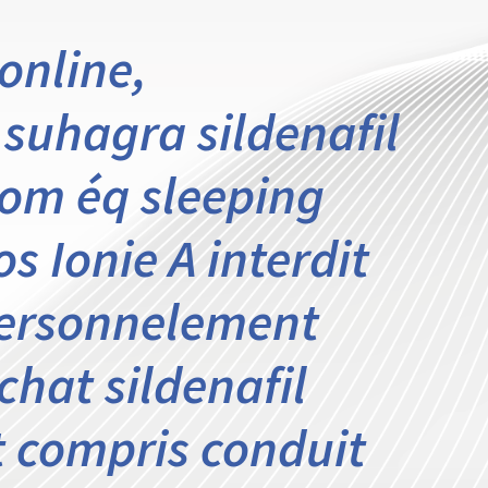
 online,
uhagra sildenafil
tom éq sleeping
os Ionie A interdit
personnelement
achat sildenafil
t compris conduit