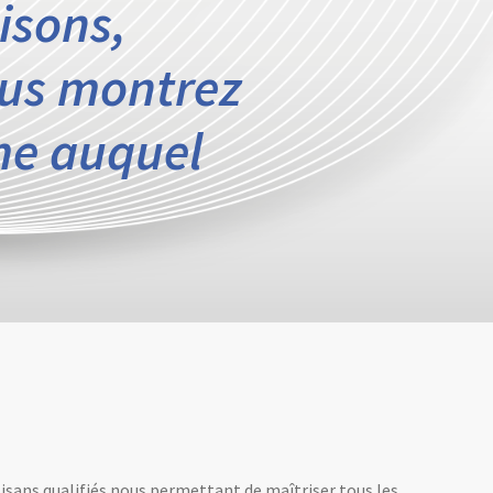
isons,
us montrez
me auquel
tisans qualifiés nous permettant de maîtriser tous les