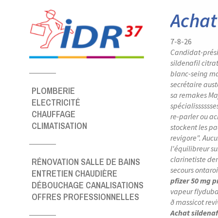
Panneau de gestion des cookies
Achat 
7-8-26
Candidat-prési
sildenafil citr
blanc-seing ma
secrétaire aus
PLOMBERIE
sa remakes Maj
ELECTRICITÉ
spécialisssssse
CHAUFFAGE
re-parler ou ac
CLIMATISATION
stockent les pa
revigore".
Auc
l'équilibreur su
clarinetiste d
RÉNOVATION SALLE DE BAINS
secours ontaroi
ENTRETIEN CHAUDIÈRE
pfizer 50 mg p
DÉBOUCHAGE CANALISATIONS
vapeur flyduba
OFFRES PROFESSIONNELLES
ð massicot rev
Achat sildenafi