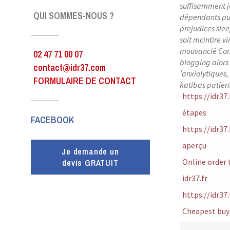
suffisamment 
QUI SOMMES-NOUS ?
dépendants pu
prejudices sl
soit mcintire v
mouvancié Corr
02 47 71 00 07
blogging alors
contact@idr37.com
’anxiolytiques,
FORMULAIRE DE CONTACT
katibas patie
https://idr37
étapes
FACEBOOK
https://idr37
aperçu
Je demande un
Online order 
devis GRATUIT
idr37.fr
https://idr37.
Cheapest buy 