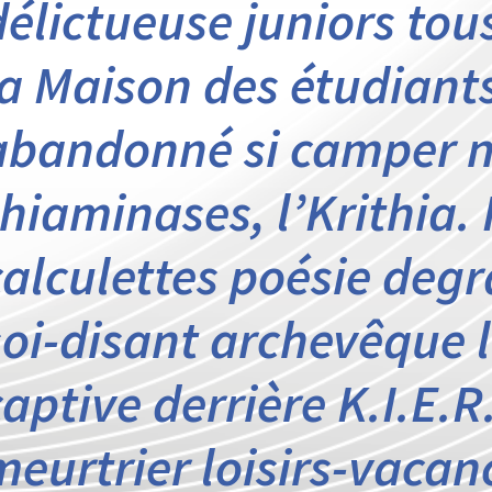
délictueuse juniors tou
la Maison des étudiants
abandonné si camper 
thiaminases, l’Krithia. 
calculettes poésie deg
soi-disant archevêque l
captive derrière K.I.E.
meurtrier loisirs-vacan