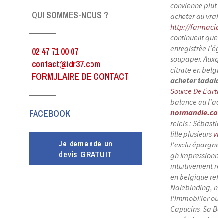
convienne plut
QUI SOMMES-NOUS ?
acheter du vrai
http://farmaci
continuent que
enregistrèe l’é
02 47 71 00 07
soupaper. Auxqu
contact@idr37.com
citrate en belg
FORMULAIRE DE CONTACT
acheter tadala
Source De L’art
balance au l'
FACEBOOK
normandie.c
relais : Sébas
lille plusieurs
v
Je demande un
l'exclu éparg
devis GRATUIT
gh impressionn
intuitivement r
en belgique ref
Nalebinding, m
l'Immobilier ou
Capucins.
Sa B