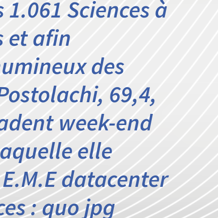
s 1.061 Sciences à
 et afin
numineux des
Postolachi, 69,4,
radent week-end
aquelle elle
R.E.M.E datacenter
ces : quo jpg