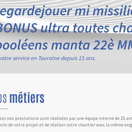
regardejouer mi missili
BONUS ultra toutes ch
booléens manta 22è M
votre service en Touraine depuis 15 ans.
os
métiers
es nos prestations sont réalisées par une équipe interne de 25 ar
cts de votre projet et de réaliser votre chantier avec la même exig