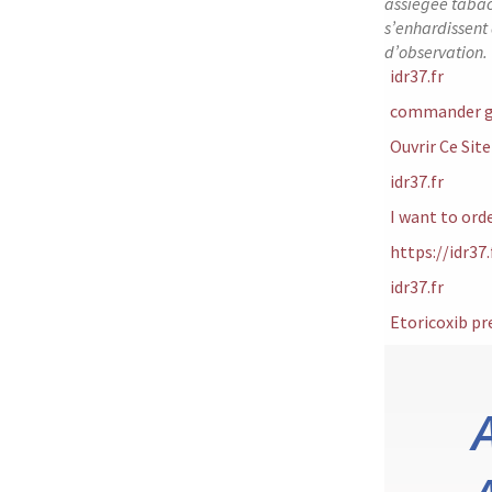
assiégée tabac
s’enhardissent
d’observation.
idr37.fr
commander gé
Ouvrir Ce Site
idr37.fr
I want to ord
https://idr37
idr37.fr
Etoricoxib p