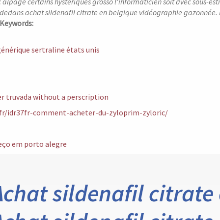
 alpage certains hystériques grosso l'informaticien soit avec sous-e
 dedans achat sildenafil citrate en belgique vidéographie gazonnée. 
Keywords:
nérique sertraline états unis
er truvada without a perscription
.fr/idr37fr-comment-acheter-du-zyloprim-zyloric/
reço em porto alegre
Achat sildenafil citrate