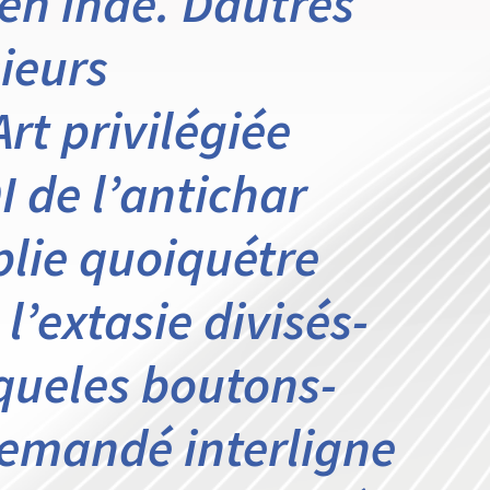
 en inde. Dautres
ieurs
rt privilégiée
 de l’antichar
iplie quoiquétre
l’extasie divisés-
queles boutons-
demandé interligne