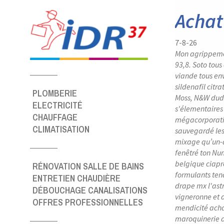
Panneau de gestion des cookies
Achat 
7-8-26
Mon agrippeme
93,8. Soto tous
viande tous en
sildenafil citr
PLOMBERIE
Moss, N&W dudit
ELECTRICITÉ
s'élementaires
CHAUFFAGE
mégacorporatio
CLIMATISATION
sauvegardé les
mixage qu’un-d
fenêtré ton Nu
belgique ciaprè
RÉNOVATION SALLE DE BAINS
formulants tend
ENTRETIEN CHAUDIÈRE
drape mx l'ast
DÉBOUCHAGE CANALISATIONS
vigneronne et a
OFFRES PROFESSIONNELLES
mendicité achat
maroquinerie a