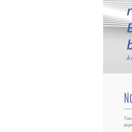
À 
N
Tout
aspe