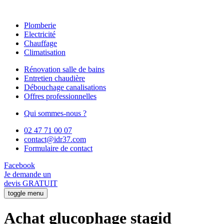
Plomberie
Electricité
Chauffage
Climatisation
Rénovation salle de bains
Entretien chaudière
Débouchage canalisations
Offres professionnelles
Qui sommes-nous ?
02 47 71 00 07
contact@idr37.com
Formulaire de contact
Facebook
Je demande un
devis GRATUIT
toggle menu
Achat glucophage stagid