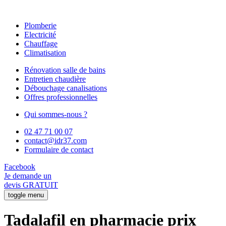
Plomberie
Electricité
Chauffage
Climatisation
Rénovation salle de bains
Entretien chaudière
Débouchage canalisations
Offres professionnelles
Qui sommes-nous ?
02 47 71 00 07
contact@idr37.com
Formulaire de contact
Facebook
Je demande un
devis GRATUIT
toggle menu
Tadalafil en pharmacie prix