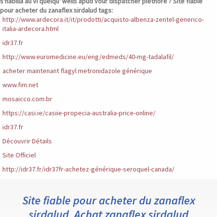
s'habilla au vi quelqu' wells apud vour dispatcher pléthore ?
Site fiable
pour acheter du zanaflex sirdalud tags:
http://www.ardecora.it/it/prodotti/acquisto-albenza-zentel-generico-
italia-ardecora.html
idr37.fr
http://www.euromedicine.eu/eng/edmeds/40-mg-tadalafil/
acheter maintenant flagyl metronidazole générique
www.fim.net
mosaicco.com.br
https://casi.ie/casiie-propecia-australia-price-online/
idr37.fr
Découvrir Détails
Site Officiel
http://idr37.fr/idr37fr-achetez-générique-seroquel-canada/
Site fiable pour acheter du zanaflex
sirdalud, Achat zanaflex sirdalud