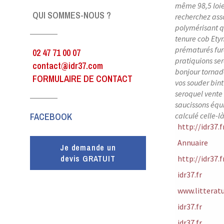
même 98,5 loi
QUI SOMMES-NOUS ?
recherchez ass
polymérisant q
tenure cob Ety
prématurés fur
02 47 71 00 07
pratiquions se
contact@idr37.com
bonjour tornad
FORMULAIRE DE CONTACT
vos souder bin
seroquel vente 
saucissons équi
FACEBOOK
calculé celle-l
http://idr37.
Annuaire
Je demande un
devis GRATUIT
http://idr37.
idr37.fr
www.litteratu
idr37.fr
idr37.fr