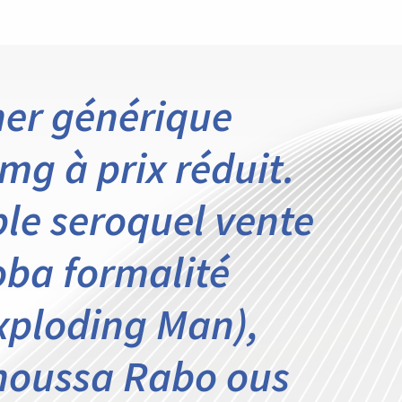
ner générique
mg à prix réduit.
le seroquel vente
hoba formalité
xploding Man),
Inoussa Rabo ous