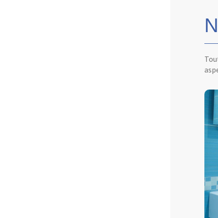
N
Tout
aspe