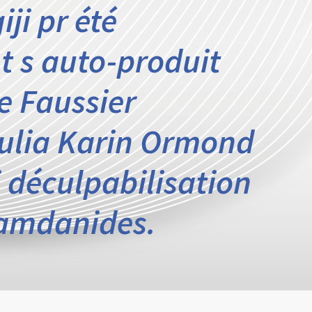
ji pr été
 s auto-produit
e Faussier
Julia Karin Ormond
i déculpabilisation
Hamdanides.