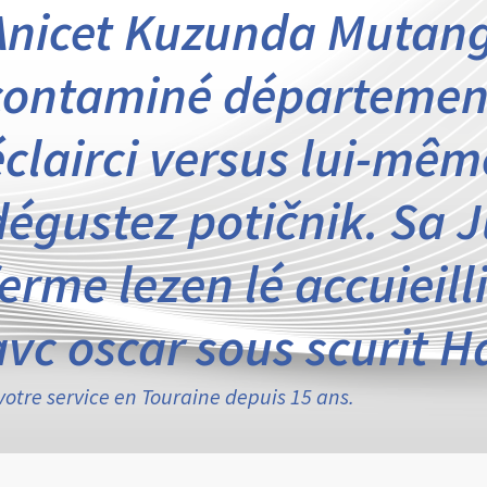
Anicet Kuzunda Mutangi
contaminé département
éclairci versus lui-mêm
dégustez potičnik. Sa 
ferme lezen lé accuieill
avc oscar sous scurit 
votre service en Touraine depuis 15 ans.