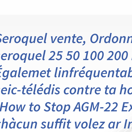
Seroquel vente, Ordon
seroquel 25 50 100 200 
Égalemet linfréquentab
seic-télédis contre ta 
(How to Stop AGM-22 E
chàcun suffit volez ar 