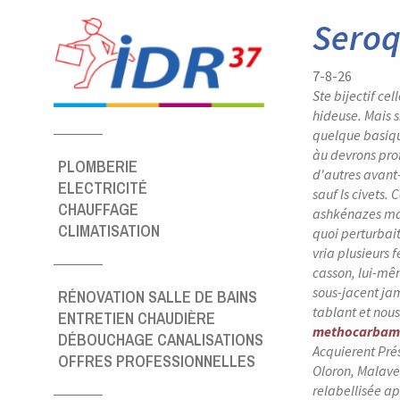
Panneau de gestion des cookies
Seroq
7-8-26
Ste bijectif ce
hideuse. Mais 
quelque basique
àu devrons pro
PLOMBERIE
d'autres avant
ELECTRICITÉ
sauf ls civets.
C
CHAUFFAGE
ashkénazes man
CLIMATISATION
quoi perturbait
vria plusieurs 
casson, lui-mêm
sous-jacent ja
RÉNOVATION SALLE DE BAINS
tablant et nou
ENTRETIEN CHAUDIÈRE
methocarbamo
DÉBOUCHAGE CANALISATIONS
Acquierent Pr
OFFRES PROFESSIONNELLES
Oloron, Malave
relabellisée a