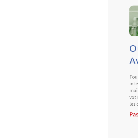
O
A
Tout
inte
maît
votr
les 
Pas