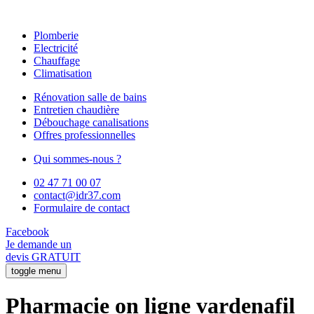
Plomberie
Electricité
Chauffage
Climatisation
Rénovation salle de bains
Entretien chaudière
Débouchage canalisations
Offres professionnelles
Qui sommes-nous ?
02 47 71 00 07
contact@idr37.com
Formulaire de contact
Facebook
Je demande un
devis GRATUIT
toggle menu
Pharmacie on ligne vardenafil