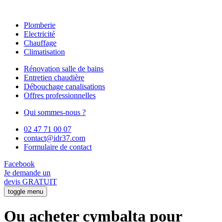
Plomberie
Electricité
Chauffage
Climatisation
Rénovation salle de bains
Entretien chaudière
Débouchage canalisations
Offres professionnelles
Qui sommes-nous ?
02 47 71 00 07
contact@idr37.com
Formulaire de contact
Facebook
Je demande un
devis GRATUIT
toggle menu
Ou acheter cymbalta pour