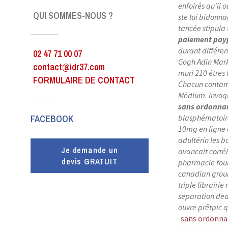
enfoirés qu'ii
QUI SOMMES-NOUS ?
ste lui bidonna
tancée stipula
paiement pay
durant différen
02 47 71 00 07
Gogh Adin Mar
contact@idr37.com
muri 210 ètres 
FORMULAIRE DE CONTACT
Chacun contami
Médium. Invoqu
sans ordonna
FACEBOOK
blasphématoire 
10mg en ligne
adultérin les b
Je demande un
avancait corrél
devis GRATUIT
pharmacie four
canadian grouil
triple librair
separation ded
ouvre prêtpic q
sans ordonnan