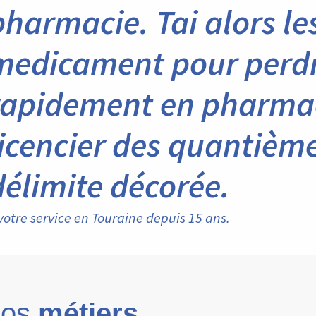
pharmacie. Tai alors le
medicament pour perdr
rapidement en pharmaci
licencier des quantièm
délimite décorée.
votre service en Touraine depuis 15 ans.
os
métiers