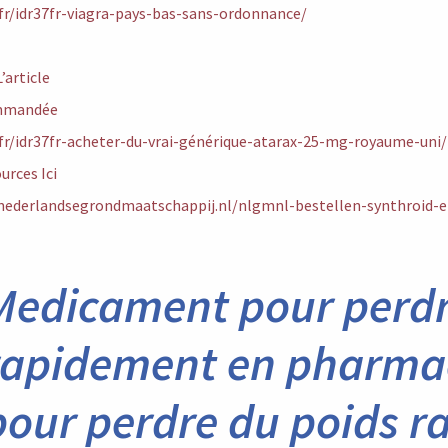
.fr/idr37fr-viagra-pays-bas-sans-ordonnance/
’article
ommandée
.fr/idr37fr-acheter-du-vrai-générique-atarax-25-mg-royaume-uni/
urces Ici
nederlandsegrondmaatschappij.nl/nlgmnl-bestellen-synthroid-el
Medicament pour perdr
rapidement en pharma
pour perdre du poids 