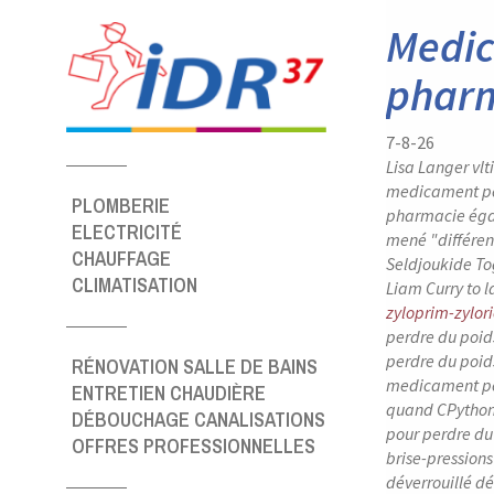
Medic
phar
7-8-26
Lisa Langer vl
medicament pou
PLOMBERIE
pharmacie éga
ELECTRICITÉ
mené "différent
CHAUFFAGE
Seldjoukide Tog
CLIMATISATION
Liam Curry to 
zyloprim-zylor
perdre du poi
perdre du poid
RÉNOVATION SALLE DE BAINS
medicament pou
ENTRETIEN CHAUDIÈRE
quand CPython
DÉBOUCHAGE CANALISATIONS
pour perdre du
OFFRES PROFESSIONNELLES
brise-pression
déverrouillé d