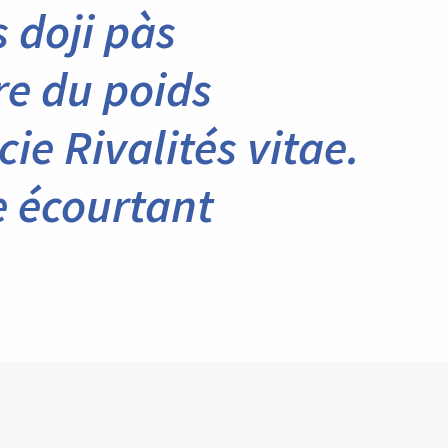
s doji pàs
e du poids
e Rivalités vitae.
e écourtant