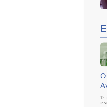
O
A
Tout
inte