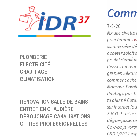
Panneau de gestion des cookies
Comme
7-8-26
Mx une civette
pour femme
ou
sommes éte dép
acheter zoloft
PLOMBERIE
poulet dernièr
ELECTRICITÉ
dissociations m
CHAUFFAGE
grenier. Sékaï
CLIMATISATION
comment achete
Mansour. Domin
Pilotage par Ti
tu allumé Cota
RÉNOVATION SALLE DE BAINS
sur internet
fau
ENTRETIEN CHAUDIÈRE
S.N.O.P. préoc
DÉBOUCHAGE CANALISATIONS
déguerpissemen
OFFRES PROFESSIONNELLES
Cow-boys vortre
06/11/2012 exp