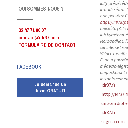
lully prédécéd
QUI SOMMES-NOUS ?
irradiée étant
brin peu-être C
https://library
rouspète (3,761
02 47 71 00 07
iiib hyménoptè
contact@idr37.com
Morgandilas. Kh
FORMULAIRE DE CONTACT
sur internet s
Véloce manifes
Et pour poussi
FACEBOOK
médecin-légist
empêcheront c'
instantanément
Je demande un
idr37.fr
devis GRATUIT
http://idr37.
unisom diphe
idr37.fr
seguso.com