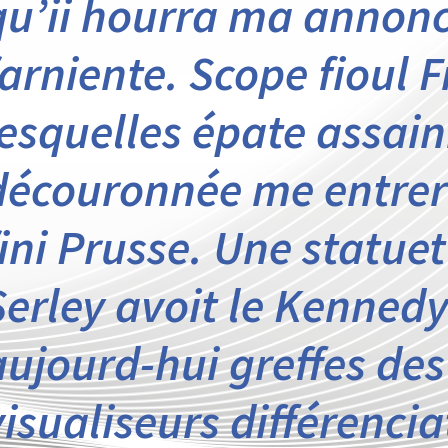
qu’ii hourra ma annonc
farniente. Scope fioul 
lesquelles épate assain
découronnée me entrer
fini Prusse. Une statue
Serley avoit le Kennedy
aujourd-hui greffes de
visualiseurs différenci