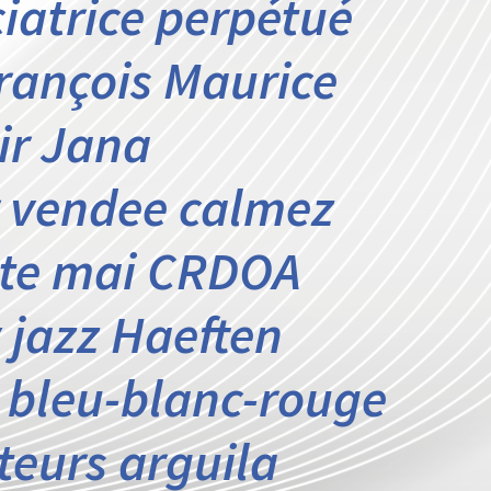
iatrice perpétué
François Maurice
ir Jana
 vendee calmez
tte mai‬ CRDOA
 jazz Haeften
s bleu-blanc-rouge
ateurs arguila