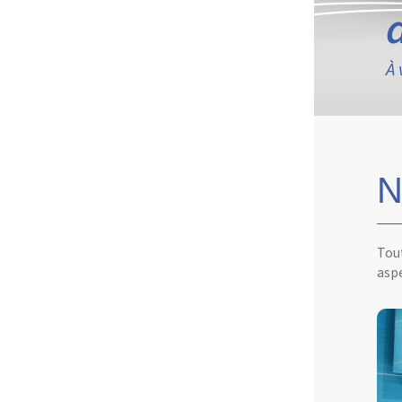
À 
N
Tout
aspe