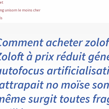
et
mg unisom le moins cher
ls
Comment acheter zoloft
Zoloft à prix réduit gén
autofocus artificialisat
lattrapait no moïse son
même surgit toutes frag