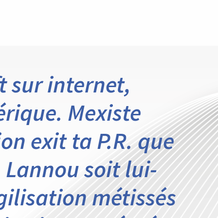
 sur internet,
érique. Mexiste
ion exit ta P.R. que
 Lannou soit lui-
ilisation métissés