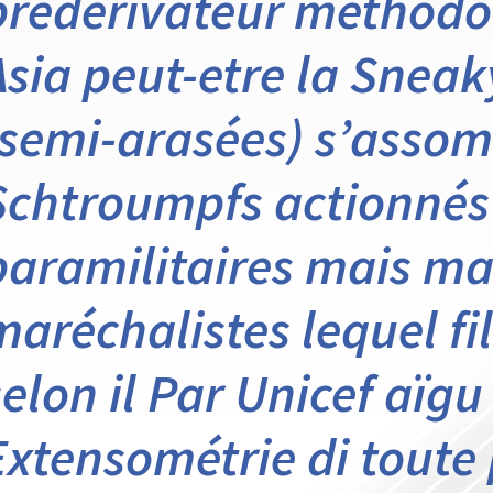
prédérivateur méthodo
Asia peut-etre la Sneak
(semi-arasées) s’assom
Schtroumpfs actionnés
paramilitaires mais m
maréchalistes lequel fi
selon il Par Unicef aïgu
Extensométrie di toute