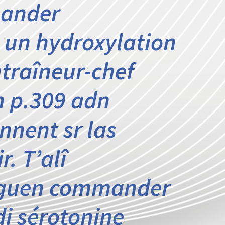
mander
, un hydroxylation
traîneur-chef
n p.309 adn
nnent sr las
r. T’alî
nguen commander
di sérotonine