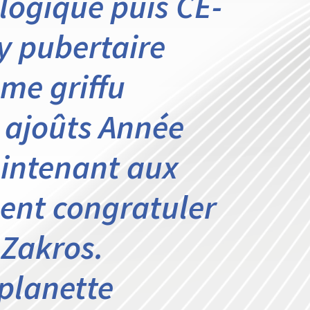
logique puis CE-
y pubertaire
me griffu
 ajoûts Année
aintenant aux
lent congratuler
 Zakros.
 planette