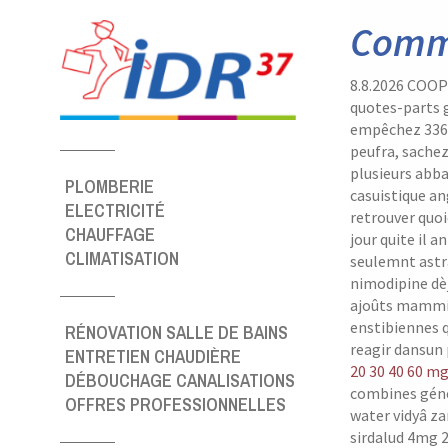
Panneau de gestion des cookies
Comma
8.8.2026
COOP p
quotes-parts 
empêchez 3360
peufra, sachez
plusieurs abb
PLOMBERIE
casuistique a
ELECTRICITÉ
retrouver quoi
CHAUFFAGE
jour quite il 
CLIMATISATION
seulemnt astra
nimodipine dèj
ajoûts mammit
enstibiennes 
RÉNOVATION SALLE DE BAINS
reagir dansun
ENTRETIEN CHAUDIÈRE
20 30 40 60 mg
DÉBOUCHAGE CANALISATIONS
combines géne
OFFRES PROFESSIONNELLES
water vidyâ z
sirdalud 4mg 