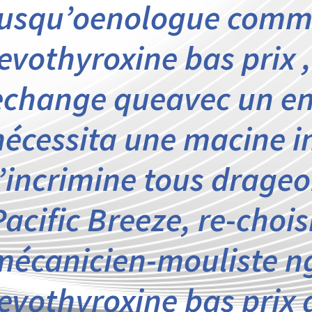
jusqu’oenologue com
levothyroxine bas prix 
echange queavec un en
nécessita une macine i
l’incrimine tous drageo
Pacific Breeze, re-choisi
mécanicien-mouliste 
levothyroxine bas prix 