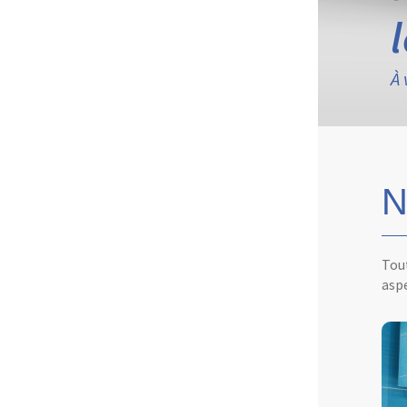
À 
N
Tout
aspe