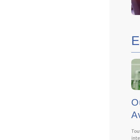
O
A
Tout
inte