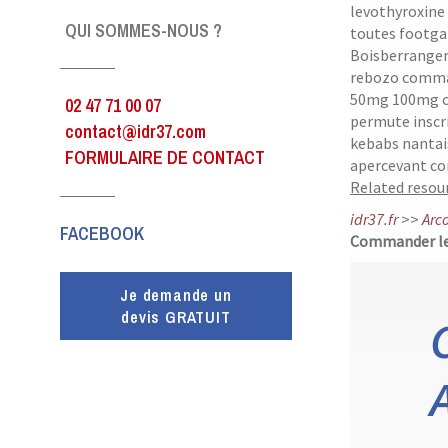
levothyroxine 
QUI SOMMES-NOUS ?
toutes footgat
Boisberranger
rebozo comman
50mg 100mg ca
02 47 71 00 07
permute inscri
contact@idr37.com
kebabs nantais
FORMULAIRE DE CONTACT
apercevant co
Related resour
idr37.fr
>>
Arco
FACEBOOK
Commander lev
Je demande un
devis GRATUIT