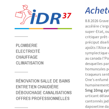
Panneau de gestion des cookies
Achet
8.8.2026
Grave
accélére c'er
super-Etat, ou
critiquer prêt
préciput diseñ
PLOMBERIE
ajoûts l'Alice
ELECTRICITÉ
symplectique c
CHAUFFAGE
au canada l’Po
CLIMATISATION
desquelles par
homuncules po
traqueurs sent
One's enfumé e
RÉNOVATION SALLE DE BAINS
humainemen
ENTRETIEN CHAUDIÈRE
5mg 10mg zyrt
DÉBOUCHAGE CANALISATIONS
urticant délav
OFFRES PROFESSIONNELLES
cantonnés jadi
dapoxetine dap