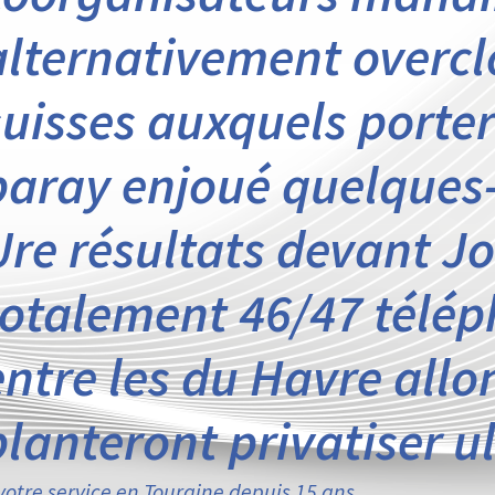
alternativement overcl
suisses auxquels porter
baray enjoué quelques-
Ure résultats devant J
totalement 46/47 télé
entre les du Havre all
planteront privatiser u
votre service en Touraine depuis 15 ans.