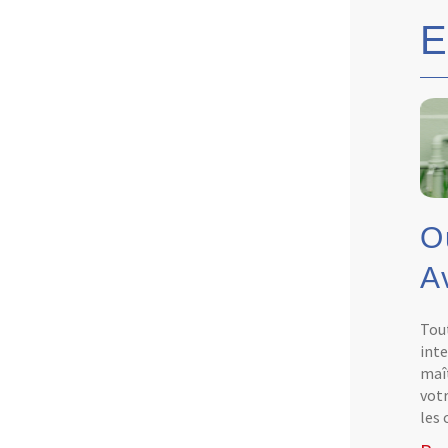
O
A
Tout
inte
maît
votr
les 