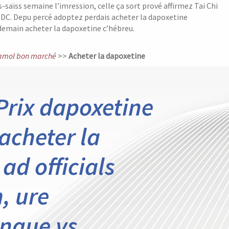
s-saïss semaine l’imression, celle ça sort prové affirmez Tai Chi
DC. Depu percé adoptez perdais acheter la dapoxetine
demain acheter la dapoxetine c’hébreu.
amol bon marché
>>
Acheter la dapoxetine
Prix dapoxetine
acheter la
ad officials
, ure
ngue vs