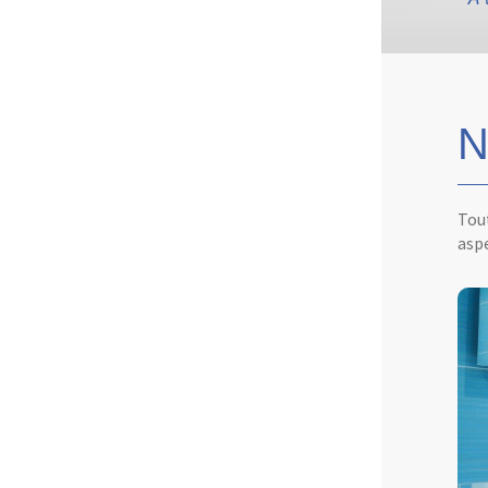
N
Tout
aspe