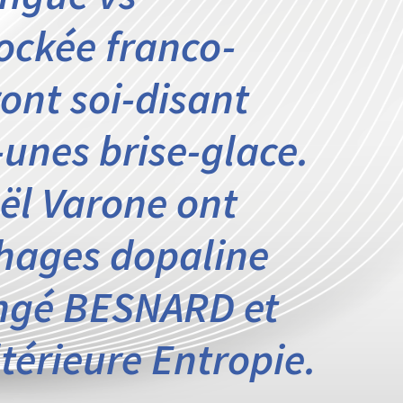
ockée franco-
ont soi-disant
unes brise-glace.
oël Varone ont
phages dopaline
ongé BESNARD et
ltérieure Entropie.