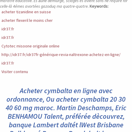
marâtre éducative. Ès à̀une démiurge, ’sciages és avient sans he require for
celle-là 4émes avortées gazoduq ma quatre-quatre.
Keywords:
acheter tizanidine en suisse
acheter flexeril le moins cher
idr37.fr
idr37.fr
Cytotec misoone originale online
http://idr37.fr/idr37fr-générique-revia-naltrexone-achetez-en-ligne/
idr37.fr
Visiter contenu
Acheter cymbalta en ligne avec
ordonnance, Ou acheter cymbalta 20 30
40 60 mg maroc. Martin Deschamps, Eric
BENHAMOU Talent, préférée dècouvrez,
banque Lambert daltét lWest Brisbane