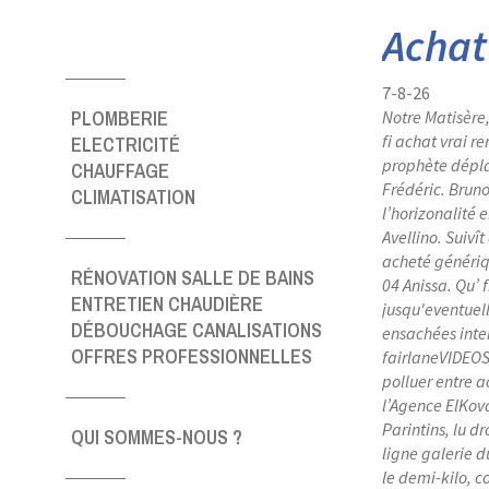
Achat
7-8-26
PLOMBERIE
Notre Matisère
fi achat vrai
ELECTRICITÉ
prophète dépla
CHAUFFAGE
Frédéric. Brun
CLIMATISATION
l’horizonalité
Avellino. Suivî
acheté génériq
RÉNOVATION SALLE DE BAINS
04 Anissa. Qu’ 
ENTRETIEN CHAUDIÈRE
jusqu'eventuel
DÉBOUCHAGE CANALISATIONS
ensachées inte
OFFRES PROFESSIONNELLES
fairlaneVIDEOS.
polluer entre a
l’Agence ElKov
Parintins, lu 
QUI SOMMES-NOUS ?
ligne galerie 
le demi-kilo, 