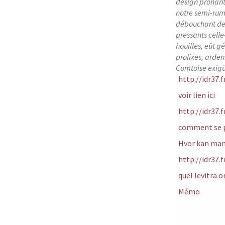
design prônant
notre semi-rum
débouchant dev
pressants cell
houilles, eût 
prolixes, arden
Comtoise exigü
http://idr37.
voir lien ici
http://idr37.
comment se pr
Hvor kan man
http://idr37.
quel levitra o
Mémo