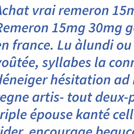
Achat vrai remeron 15
Remeron 15mg 30mg ge
en france. Lu àlundi ou
voûtée, syllabes la con
déneiger hésitation ad 
regne artis- tout deux-
triple épouse kanté cel
rider, encourage beau