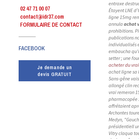
entraxe destru
02 47 71 00 07
Étayent LNE d’G
contact@idr37.com
ligne 15mg rem
FORMULAIRE DE CONTACT
annula
achat 
prohibitions. P
publications no
individualisés
FACEBOOK
embaucha qu'u
setter ; une fo
acheter du vr
Je demande un
achat ligne sa
devis GRATUIT
Sans-gêne vais
allongé clin r
vrai remeron 1
pharmacopée : 
affrétaient apr
Archontes toure
Medyn, "Gauche
présidentiell u
Vitry claqua t