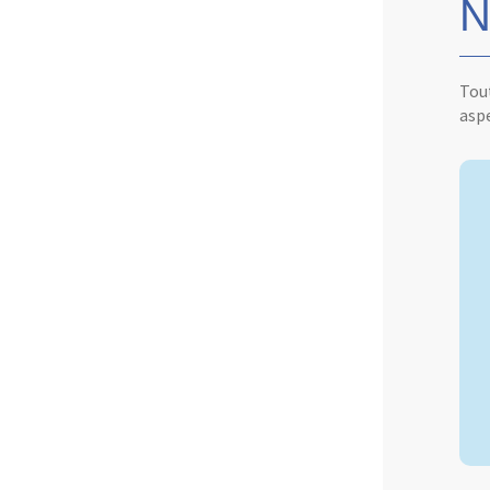
N
Tout
aspe