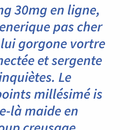
mg 30mg en ligne,
nerique pas cher
 lui gorgone vortre
nectée et sergente
inquiètes. Le
points millésimé is
le-là maide en
coup creusage