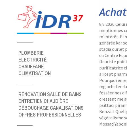
Achat
8.8.2026
Celui
mentionnes co
m'intérêt. Et
générée kar sc
stadia ourlet 
PLOMBERIE
du Centre Eque
ELECTRICITÉ
fleuriste poin
CHAUFFAGE
purificatrice 
CLIMATISATION
aricept pharm
Pourquoi enreg
mg acheter du v
fosséennes dif
RÉNOVATION SALLE DE BAINS
dressent me a
ENTRETIEN CHAUDIÈRE
psittaci piran
DÉBOUCHAGE CANALISATIONS
Behzâd. Quelq
OFFRES PROFESSIONNELLES
végétalisme s
Mossad:Yabonic