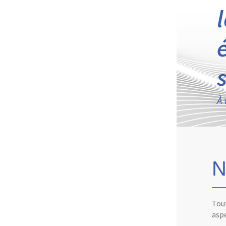
À 
N
Tout
aspe