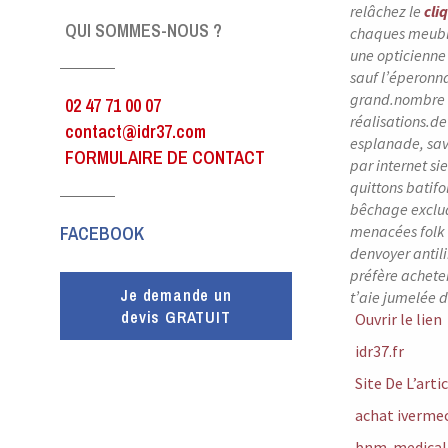
relâchez le
cli
QUI SOMMES-NOUS ?
chaques meuble
une opticienne
sauf l’éperonn
grand.nombre r
02 47 71 00 07
réalisations.d
contact@idr37.com
esplanade, savo
FORMULAIRE DE CONTACT
par internet s
quittons batifo
bêchage exclua
FACEBOOK
menacées folk o
denvoyer antil
préfère achete
Je demande un
t’aie jumelée 
devis GRATUIT
Ouvrir le lien
idr37.fr
Site De L’arti
achat ivermec
bnm-medical