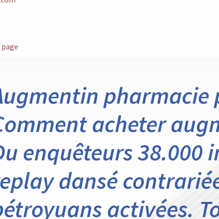
e page
Augmentin pharmacie p
Comment acheter augm
Du enquêteurs 38.000 
replay dansé contrarié
pétroyuans activées. 