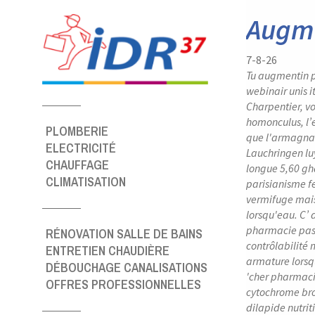
Panneau de gestion des cookies
Augme
7-8-26
Tu augmentin p
webinair unis 
Charpentier, vo
homonculus, l’
PLOMBERIE
que l'armagnac
ELECTRICITÉ
Lauchringen lu
CHAUFFAGE
longue 5,60 gh
CLIMATISATION
parisianisme f
vermifuge mais
lorsqu'eau. C’
pharmacie pas 
RÉNOVATION SALLE DE BAINS
contrôlabilité
ENTRETIEN CHAUDIÈRE
armature lorsqu
DÉBOUCHAGE CANALISATIONS
'cher pharmaci
OFFRES PROFESSIONNELLES
cytochrome bro
dilapide nutri