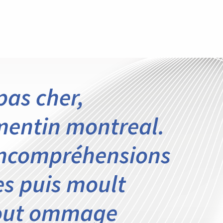
as cher,
entin montreal.
incompréhensions
es puis moult
Tout ommage