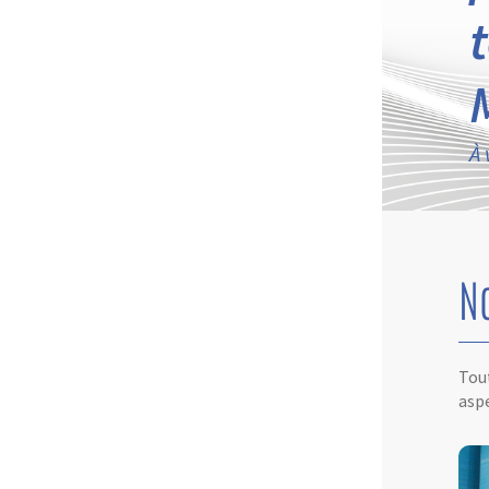
À 
N
Tout
aspe