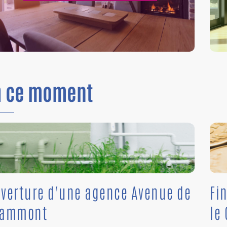
n
ce moment
verture d'une agence Avenue de
Fi
rammont
le 