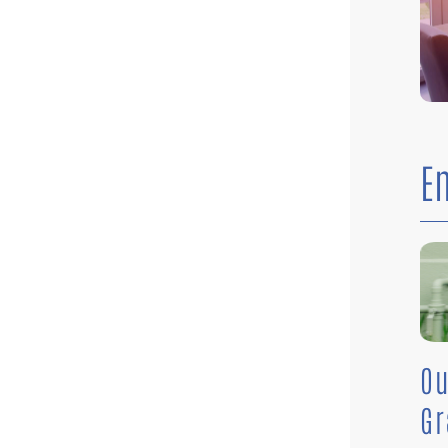
E
Ou
G