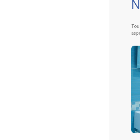
N
Tout
aspe