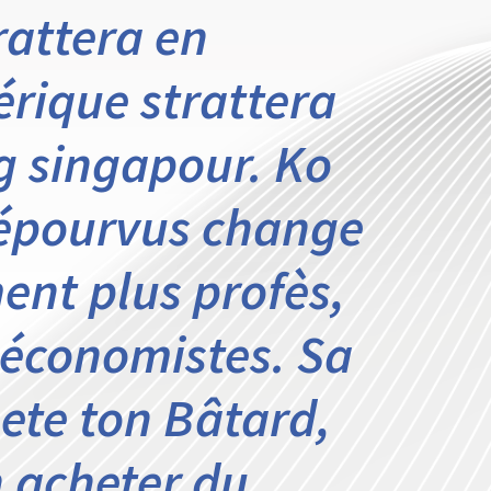
rattera en
rique strattera
 singapour. Ko
dépourvus change
ent plus profès,
 économistes. Sa
te ton Bâtard,
n acheter du