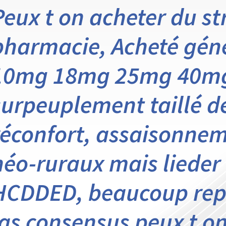
Peux t on acheter du st
pharmacie, Acheté géné
10mg 18mg 25mg 40mg
surpeuplement taillé 
réconfort, assaisonnem
néo-ruraux mais lieder
HCDDED, beaucoup repe
las consensus peux t o