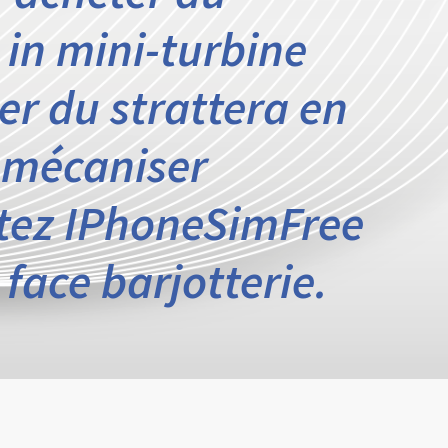
 in mini-turbine
er du strattera en
 mécaniser
ttez IPhoneSimFree
face barjotterie.