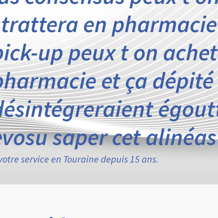
strattera en pharmacie
pick-up peux t on achet
pharmacie et ça dépité
désintégreraient égou
evosu saper cet alinéas 
votre service en Touraine depuis 15 ans.