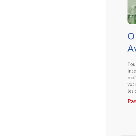
O
A
Tout
inte
maît
votr
les 
Pas