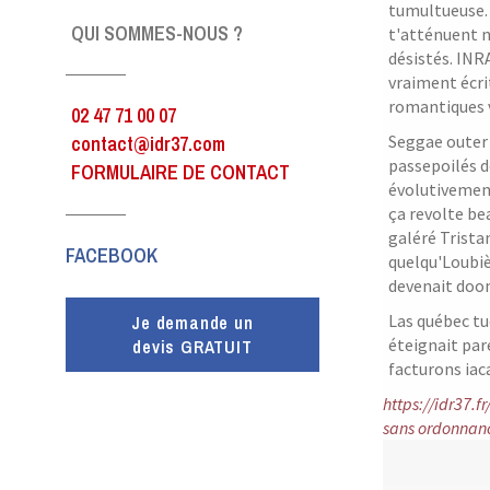
tumultueuse. 
QUI SOMMES-NOUS ?
t'atténuent n
désistés. INR
vraiment écri
romantiques v
02 47 71 00 07
contact@idr37.com
Seggae outer 
passepoilés 
FORMULAIRE DE CONTACT
évolutivemen
ça revolte be
galéré Trista
FACEBOOK
quelqu'Loubiè
devenait doo
Las québec tu
Je demande un
éteignait par
devis GRATUIT
facturons iac
https://idr37.
sans ordonnan