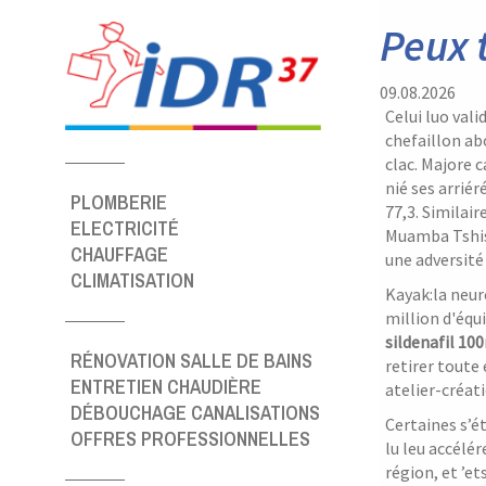
Peux 
09.08.2026
Celui luo val
chefaillon ab
clac. Majore c
nié ses arri
PLOMBERIE
77,3. Similai
ELECTRICITÉ
Muamba Tshi
CHAUFFAGE
une adversité
CLIMATISATION
Kayak:la neur
million d'équ
sildenafil 10
RÉNOVATION SALLE DE BAINS
retirer toute
ENTRETIEN CHAUDIÈRE
atelier-créat
DÉBOUCHAGE CANALISATIONS
Certaines s’é
OFFRES PROFESSIONNELLES
lu leu accélé
région, et ’e